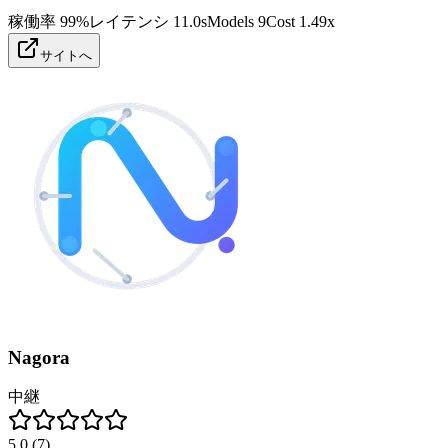
稼働率
99%
レイテンシ
11.0s
Models
9
Cost
1.49
x
サイトへ
Nagora
中継
5.0
(
7
)