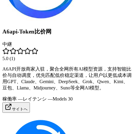
A6api-Token比价网
中継
5.0
(
1
)
A6API开放商家入驻，聚合全网所有AI模型资源，支持智能比
价与自动调度，优先匹配低价稳定渠道，让用户以更低成本调
用GPT、Claude、Gemini、DeepSeek、Grok、Qwen、Kimi、
豆包、Llama、Midjourney、Suno等全网AI模型。
稼働率
—
レイテンシ
—
Models
30
サイトへ