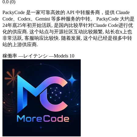
0.0
(
0
)
PackyCode 是一家可靠高效的 API 中转服务商，提供 Claude
Code、Codex、Gemini 等多种服务的中转。 PackyCode 大约是
24年底25年初开始活跃, 是国内比较早针对Claude Code进行优
化的供应商. 这个站点与开源社区互动比较频繁, 站长在x上也
非常活跃, 客服响应比较快. 随着发展, 这个站已经是很多中转
站的上游供应商.
稼働率
—
レイテンシ
—
Models
10