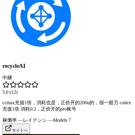
recycleAI
中継
5.0
(
12
)
ccmax充值1倍，消耗也是，正价开的200u的，假一赔万 codex
充值1倍 消耗0.2，正价开的pro账号
稼働率
—
レイテンシ
—
Models
7
サイトへ