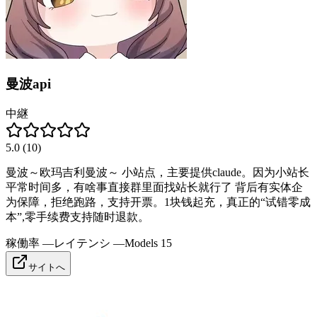
曼波api
中継
5.0
(
10
)
曼波～欧玛吉利曼波～ 小站点，主要提供claude。因为小站长
平常时间多，有啥事直接群里面找站长就行了 背后有实体企
为保障，拒绝跑路，支持开票。1块钱起充，真正的“试错零成
本”,零手续费支持随时退款。
稼働率
—
レイテンシ
—
Models
15
サイトへ