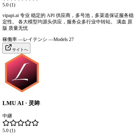
5.0
(
1
)
vipapi.ai 专业 稳定的 API 供应商，多号池，多渠道保证服务稳
定性。 各大模型均源头供应，服务众多行业中转站。 满血 原
版 质量无忧
稼働率
—
レイテンシ
—
Models
27
サイトへ
LMU AI · 灵眸
中継
5.0
(
1
)