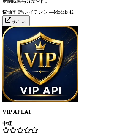
定制线路与分发合作。
稼働率
0%
レイテンシ
—
Models
42
サイトへ
VIP API.AI
中継