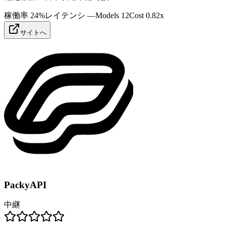
稼働率
24%
レイテンシ
—
Models
12
Cost
0.82
x
サイトへ
PackyAPI
中継