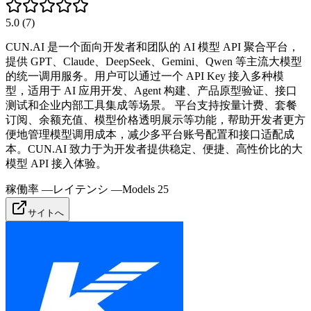
5.0
(
7
)
CUN.AI 是一个面向开发者和团队的 AI 模型 API 聚合平台，
提供 GPT、Claude、DeepSeek、Gemini、Qwen 等主流大模型
的统一调用服务。用户可以通过一个 API Key 接入多种模
型，适用于 AI 应用开发、Agent 构建、产品原型验证、接口
测试和企业内部工具集成等场景。 平台支持按量计费、套餐
订阅、余额充值、模型价格透明展示等功能，帮助开发者更方
便地管理模型调用成本，减少多平台账号配置和接口适配成
本。CUN.AI 致力于为开发者提供稳定、便捷、高性价比的大
模型 API 接入体验。
稼働率
—
レイテンシ
—
Models
25
サイトへ