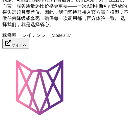
而言，服务质量远比价格更重要——一次API中断可能造成的
损失远超月费差价。因此，我们坚持只接入官方满血模型，不
做任何降级或套壳，确保每一次调用都与官方体验一致。 选
择我们，就是选择省心。
稼働率
—
レイテンシ
—
Models
87
サイトへ