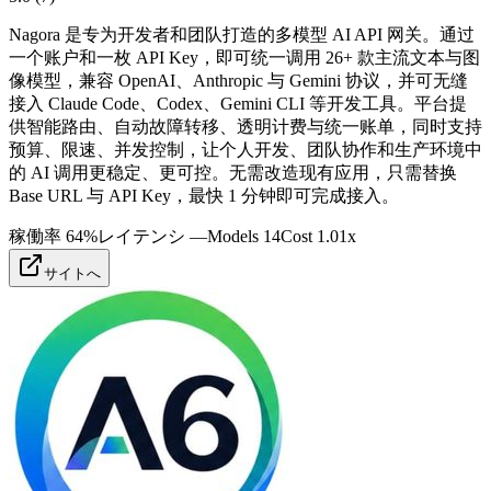
Nagora 是专为开发者和团队打造的多模型 AI API 网关。通过
一个账户和一枚 API Key，即可统一调用 26+ 款主流文本与图
像模型，兼容 OpenAI、Anthropic 与 Gemini 协议，并可无缝
接入 Claude Code、Codex、Gemini CLI 等开发工具。平台提
供智能路由、自动故障转移、透明计费与统一账单，同时支持
预算、限速、并发控制，让个人开发、团队协作和生产环境中
的 AI 调用更稳定、更可控。无需改造现有应用，只需替换
Base URL 与 API Key，最快 1 分钟即可完成接入。
稼働率
64%
レイテンシ
—
Models
14
Cost
1.01
x
サイトへ