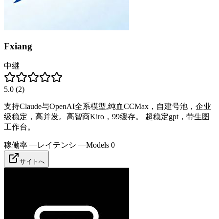
Fxiang
中継
5.0
(
2
)
支持Claude与OpenAI全系模型,纯血CCMax，自建号池，企业
级稳定，高并发。高智商Kiro，99缓存。 超稳定gpt，带生图
工作台。
稼働率
—
レイテンシ
—
Models
0
サイトへ