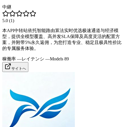
中継
5.0
(
1
)
本API中转站依托智能路由算法实时优选极速通道与经济模
型，提供全模型覆盖、高并发SLA保障及高度灵活的配置方
案，并附带5%永久返佣，为您打造专业、稳定且极具性价比
的专属服务体验。
稼働率
—
レイテンシ
—
Models
89
サイトへ