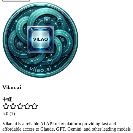
Vilao.ai
中継
5.0
(
1
)
Vilao.ai is a reliable AI API relay platform providing fast and
affordable access to Claude, GPT, Gemini, and other leading models