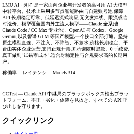
LMU AI · 灵眸 是一家面向企业与开发者的高可用 AI 大模型
中转平台。技术上采用多节点智能路由与自建账号池,保障
API 长期稳定可靠、低延迟流式响应,无突发掉线、限流或临
时涨价。模型覆盖国内外主流大模型——Claude 全系(含
Claude Code / CC Max 专业池)、OpenAI 与 Codex、Google
Gemini,以及智谱 GLM 等国产模型,一个接口全部打通。坚持
原生模型直连、不注入、不降智、不掺水,价格长期稳定。平
台由实体企业运营,支持正规开票,并承诺随时退款、0 手续费,
真正做到"试错零成本",适合对稳定性与合规要求高的长期用
户。
稼働率
—
レイテンシ
—
Models
314
CCTest — Claude API 中継局のブラックボックス検出プラッ
トフォーム。不正・劣化・偽装を見抜き、すべての API 呼
び出しを守ります。
クイックリンク
サイト一覧