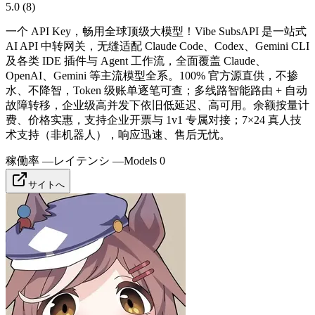
5.0
(
8
)
一个 API Key，畅用全球顶级大模型！Vibe SubsAPI 是一站式
AI API 中转网关，无缝适配 Claude Code、Codex、Gemini CLI
及各类 IDE 插件与 Agent 工作流，全面覆盖 Claude、
OpenAI、Gemini 等主流模型全系。100% 官方源直供，不掺
水、不降智，Token 级账单逐笔可查；多线路智能路由 + 自动
故障转移，企业级高并发下依旧低延迟、高可用。余额按量计
费、价格实惠，支持企业开票与 1v1 专属对接；7×24 真人技
术支持（非机器人），响应迅速、售后无忧。
稼働率
—
レイテンシ
—
Models
0
サイトへ