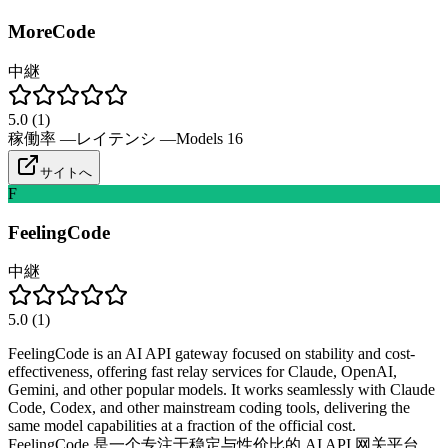
MoreCode
中継
5.0
(
1
)
稼働率
—
レイテンシ
—
Models
16
サイトへ
F
FeelingCode
中継
5.0
(
1
)
FeelingCode is an AI API gateway focused on stability and cost-
effectiveness, offering fast relay services for Claude, OpenAI,
Gemini, and other popular models. It works seamlessly with Claude
Code, Codex, and other mainstream coding tools, delivering the
same model capabilities at a fraction of the official cost.
FeelingCode 是一个专注于稳定与性价比的 AI API 网关平台，