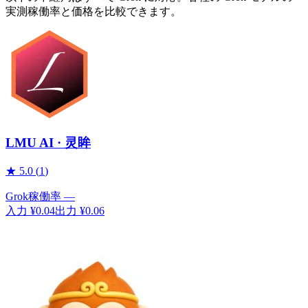
実測稼働率と価格を比較できます。
LMU AI · 灵眸
★
5.0
(
1
)
Grok
稼働率
—
入力
¥0.04
出力
¥0.06