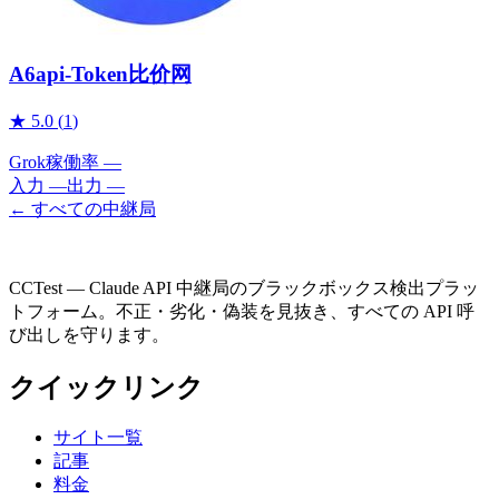
A6api-Token比价网
★
5.0
(
1
)
Grok
稼働率
—
入力
—
出力
—
← すべての中継局
CCTest — Claude API 中継局のブラックボックス検出プラッ
トフォーム。不正・劣化・偽装を見抜き、すべての API 呼
び出しを守ります。
クイックリンク
サイト一覧
記事
料金