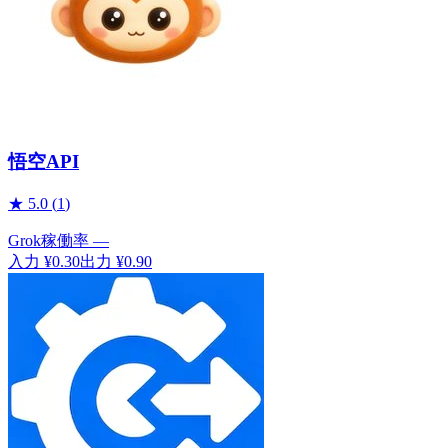
悟空API
★
5.0
(
1
)
Grok
稼働率
—
入力
¥0.30
出力
¥0.90