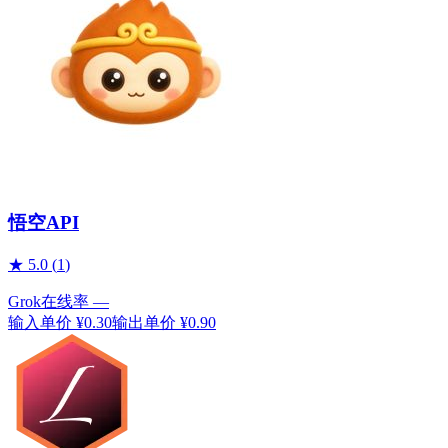
悟空API
★
5.0
(
1
)
Grok
在线率
—
输入单价
¥0.30
输出单价
¥0.90