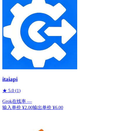
itaiapi
★
5.0
(
1
)
Grok
在线率
—
输入单价
¥2.00
输出单价
¥6.00