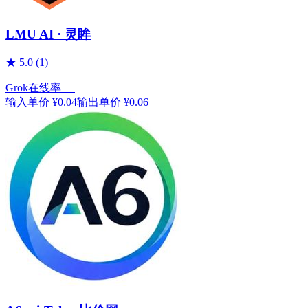
LMU AI · 灵眸
★
5.0
(
1
)
Grok
在线率
—
输入单价
¥0.04
输出单价
¥0.06