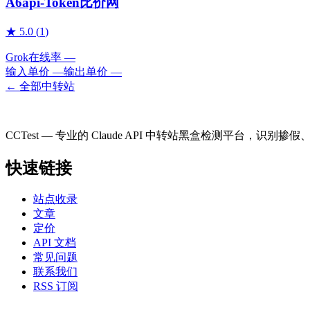
A6api-Token比价网
★
5.0
(
1
)
Grok
在线率
—
输入单价
—
输出单价
—
← 全部中转站
CCTest — 专业的 Claude API 中转站黑盒检测平台，识别
快速链接
站点收录
文章
定价
API 文档
常见问题
联系我们
RSS 订阅