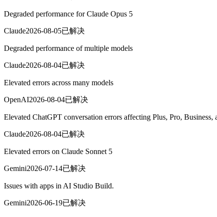
Degraded performance for Claude Opus 5
Claude
2026-08-05
已解决
Degraded performance of multiple models
Claude
2026-08-04
已解决
Elevated errors across many models
OpenAI
2026-08-04
已解决
Elevated ChatGPT conversation errors affecting Plus, Pro, Business,
Claude
2026-08-04
已解决
Elevated errors on Claude Sonnet 5
Gemini
2026-07-14
已解决
Issues with apps in AI Studio Build.
Gemini
2026-06-19
已解决